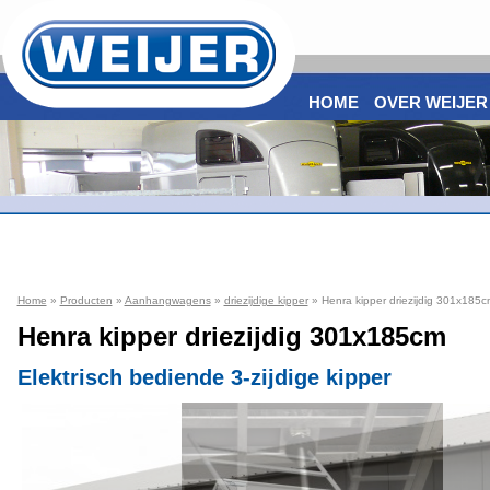
HOME
OVER WEIJER
Showroom
3.500m2 show
Lees Meer
Home
»
Producten
»
Aanhangwagens
»
driezijdige kipper
» Henra kipper driezijdig 301x185c
Henra kipper driezijdig 301x185cm
Elektrisch bediende 3-zijdige kipper