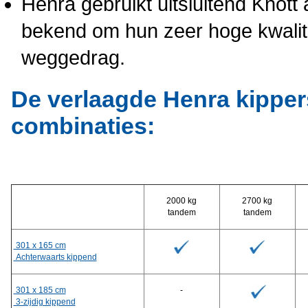
Henra gebruikt uitsluitend Knot
bekend om hun zeer hoge kwalit
weggedrag.
De verlaagde Henra kippers
combinaties:
2000 kg
2700 kg
tandem
tandem
301 x 165 cm
Achterwaarts kippend
301 x 185 cm
-
3-zijdig kippend