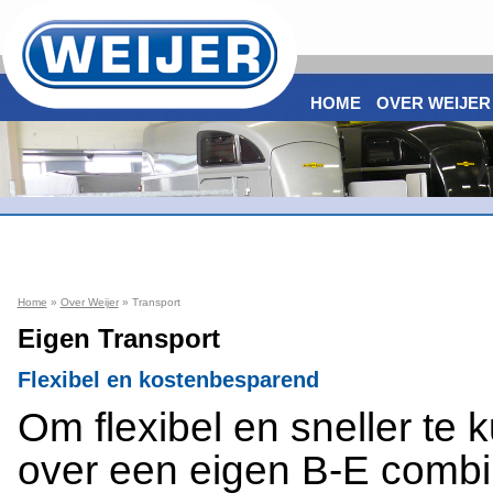
HOME
OVER WEIJER
room
r...
Home
»
Over Weijer
» Transport
Eigen Transport
Flexibel en kostenbesparend
Om flexibel en sneller t
over een eigen B-E combin