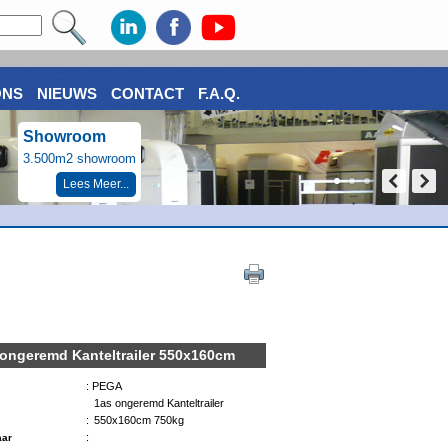
ONS
NIEUWS
CONTACT
F.A.Q.
Showroom
3.500m2 showroom
Lees Meer...
ongeremd Kanteltrailer 550x160cm
kg
: PEGA
1as ongeremd Kanteltrailer
:
550x160cm 750kg
:
ar