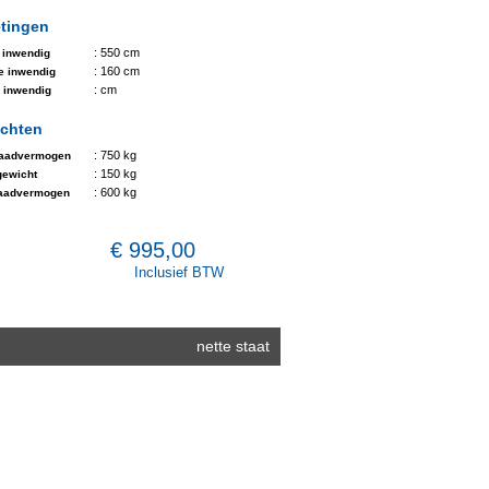
tingen
: 550 cm
 inwendig
: 160 cm
e inwendig
: cm
 inwendig
chten
: 750 kg
laadvermogen
: 150 kg
gewicht
: 600 kg
laadvermogen
€ 995,00
Inclusief BTW
nette staat