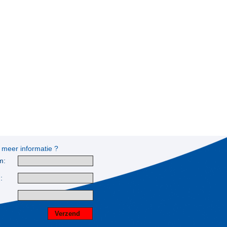
 meer informatie ?
m:
: