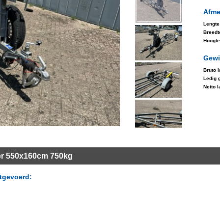
Afme
Lengte
Breedt
Hoogte
Gewi
Bruto 
Ledig 
Netto 
er 550x160cm 750kg
itgevoerd: