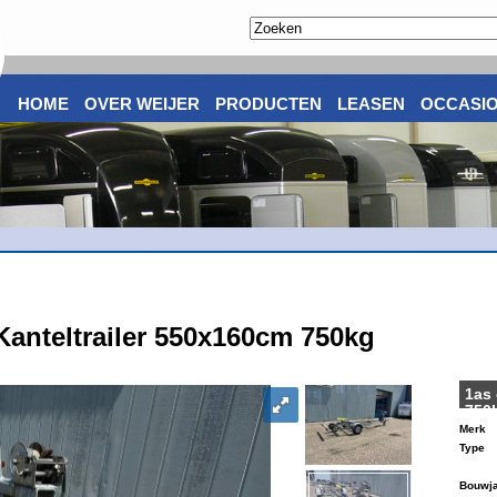
HOME
OVER WEIJER
PRODUCTEN
LEASEN
OCCASI
anteltrailer 550x160cm 750kg
1as 
750
Merk
Type
Bouwja