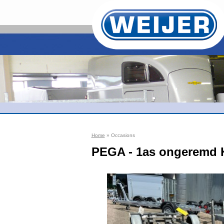
Home
» Occasions
PEGA - 1as ongeremd K