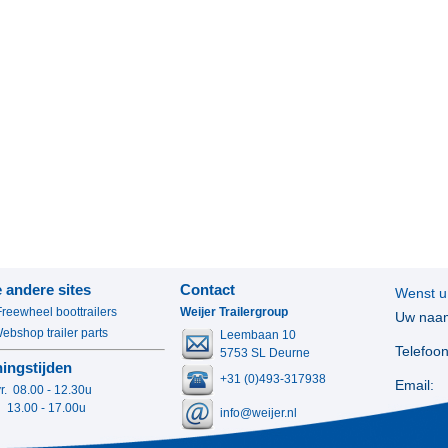
 andere sites
Contact
Wenst u
Freewheel boottrailers
Weijer Trailergroup
Uw naa
bshop trailer parts
Leembaan 10
Telefoon
5753 SL Deurne
ingstijden
+31 (0)493-317938
Email:
vr. 08.00 - 12.30u
0 - 17.00u
info@weijer.nl