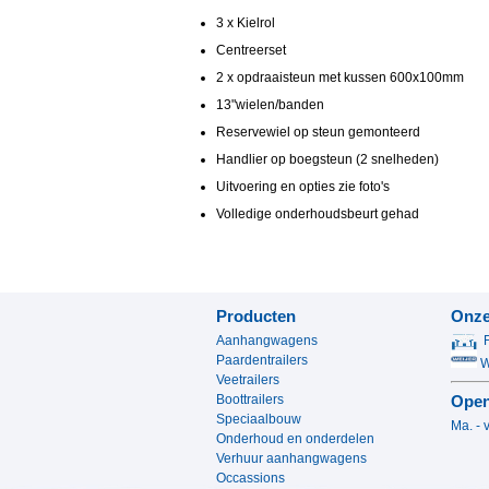
3 x Kielrol
Centreerset
2 x opdraaisteun met kussen 600x100mm
13"wielen/banden
Reservewiel op steun gemonteerd
Handlier op boegsteun (2 snelheden)
Uitvoering en opties zie foto's
Volledige onderhoudsbeurt gehad
Producten
Onze
Aanhangwagens
Paardentrailers
We
Veetrailers
Boottrailers
Open
Speciaalbouw
Ma. - 
Onderhoud en onderdelen
13.0
Verhuur aanhangwagens
Occassions