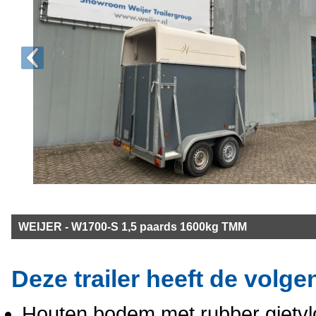
WEIJER - W1700-S 1,5 paards 1600kg TMM
Deze trailer heeft de volge
Houten bodem met rubber gietvl