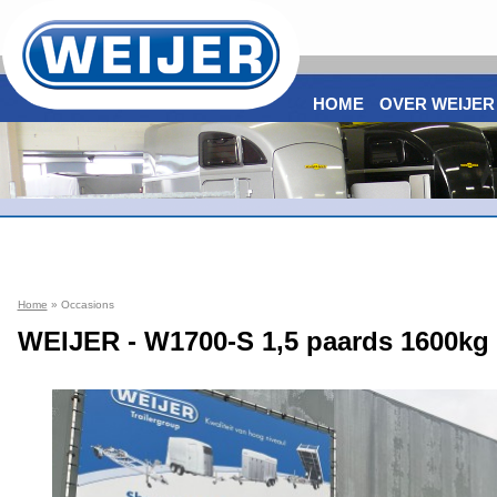
HOME
OVER WEIJER
Home
» Occasions
WEIJER - W1700-S 1,5 paards 1600k