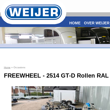
HOME
OVER WEIJER
Home
» Occasions
FREEWHEEL - 2514 GT-D Rollen RAL