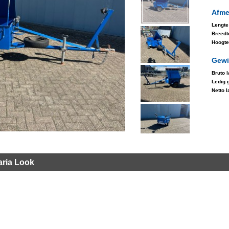
Afme
Lengte
Breedt
Hoogte
Gewi
Bruto 
Ledig 
Netto 
ria Look