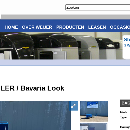
HOME
OVER WEIJER
PRODUCTEN
LEASEN
OCCASI
ER / Bavaria Look
BAG
Merk
Type
Bouwja