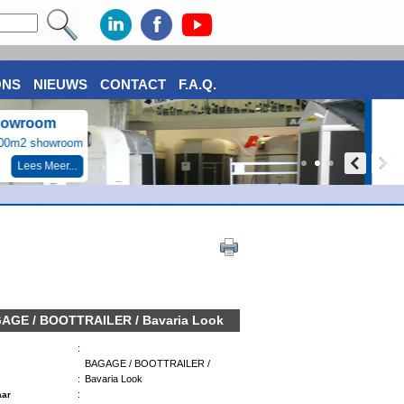
ONS
NIEUWS
CONTACT
F.A.Q.
Aanbiedingen
Scherpe aktieprijzen!
Lees Meer...
AGE / BOOTTRAILER / Bavaria Look
:
BAGAGE / BOOTTRAILER /
:
Bavaria Look
:
ar