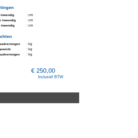
tingen
: cm
 inwendig
: cm
e inwendig
: cm
 inwendig
chten
: kg
laadvermogen
: kg
gewicht
: kg
laadvermogen
€ 250,00
Inclusief BTW