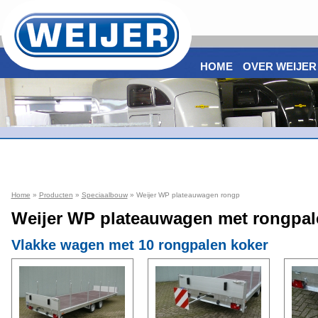
HOME
OVER WEIJER
Home
»
Producten
»
Speciaalbouw
» Weijer WP plateauwagen rongp
Weijer WP plateauwagen met rongpal
Vlakke wagen met 10 rongpalen koker