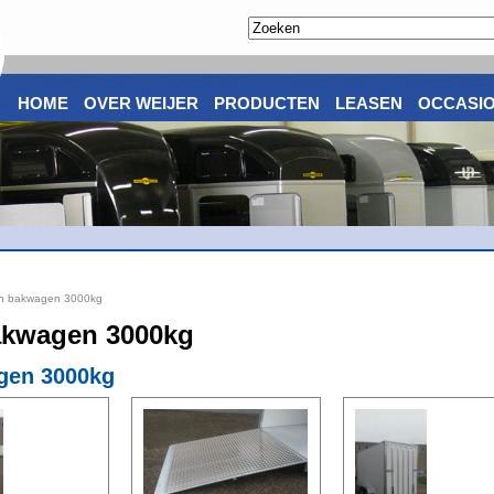
HOME
OVER WEIJER
PRODUCTEN
LEASEN
OCCASI
en bakwagen 3000kg
akwagen 3000kg
gen 3000kg