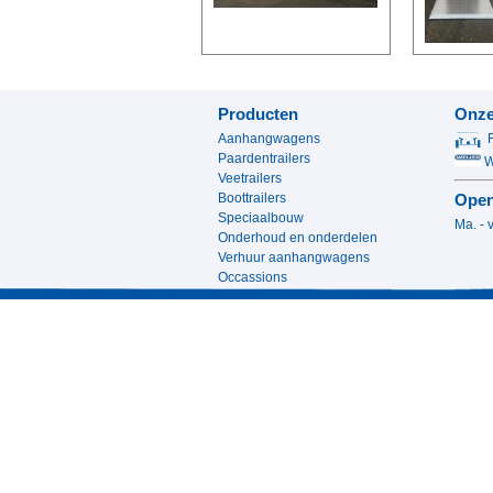
Producten
Onze
Aanhangwagens
Paardentrailers
We
Veetrailers
Boottrailers
Open
Speciaalbouw
Ma. - 
Onderhoud en onderdelen
13.0
Verhuur aanhangwagens
Occassions