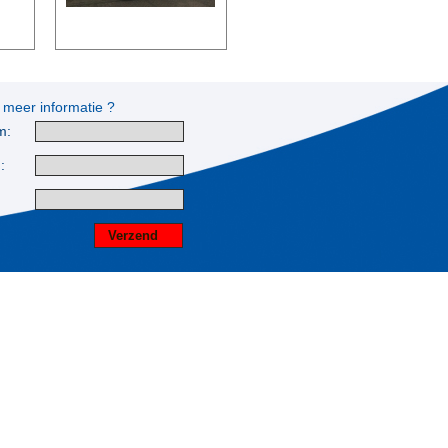
 meer informatie ?
m:
: