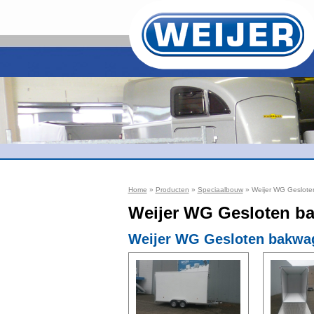
Home
»
Producten
»
Speciaalbouw
» Weijer WG Geslot
Weijer WG Gesloten b
Weijer WG Gesloten bakwa