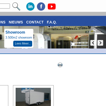
ONS
NIEUWS
CONTACT
F.A.Q.
Showroom
3.500m2 showroom
Lees Meer...