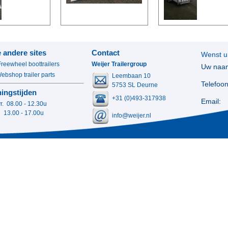
 andere sites
Contact
Wenst u
Freewheel boottrailers
Weijer Trailergroup
Uw naa
bshop trailer parts
Leembaan 10
Telefoon
5753 SL Deurne
ingstijden
+31 (0)493-317938
Email:
vr. 08.00 - 12.30u
0 - 17.00u
info@weijer.nl