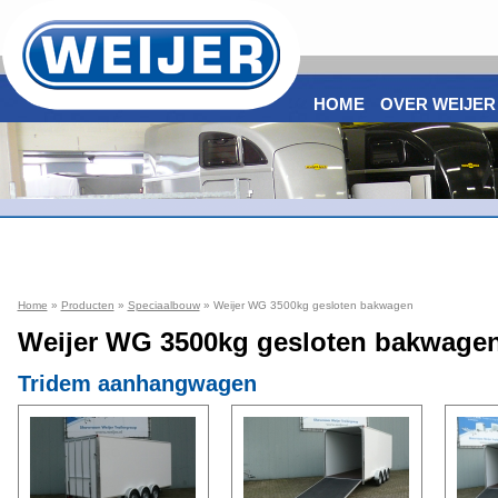
HOME
OVER WEIJER
Home
»
Producten
»
Speciaalbouw
» Weijer WG 3500kg gesloten bakwagen
Weijer WG 3500kg gesloten bakwage
Tridem aanhangwagen