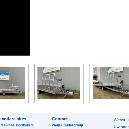
 andere sites
Contact
Wenst u
Freewheel boottrailers
Weijer Trailergroup
Uw naa