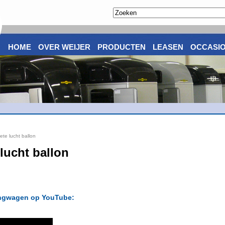
HOME
OVER WEIJER
PRODUCTEN
LEASEN
OCCASI
te lucht ballon
lucht ballon
angwagen op YouTube: