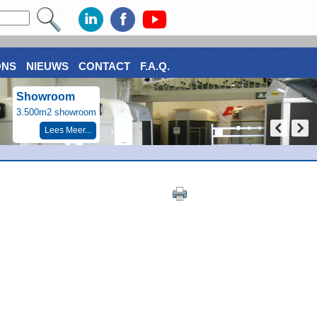
ONS
NIEUWS
CONTACT
F.A.Q.
Showroom
3.500m2 showroom
Lees Meer...