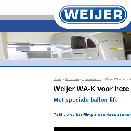
Home
»
Producten
»
Speciaalbouw
» Weijer WA-K voor he
Weijer WA-K voor hete 
Met speciale ballon lift
Bekijk ook het filmpje van deze aanh