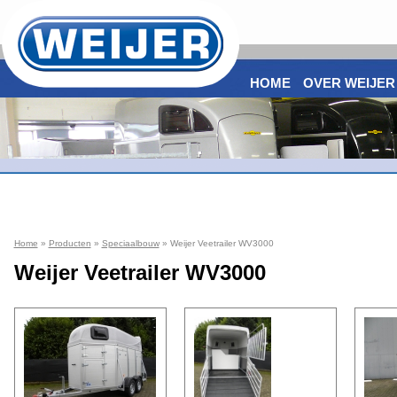
HOME
OVER WEIJER
Home
»
Producten
»
Speciaalbouw
» Weijer Veetrailer WV3000
Weijer Veetrailer WV3000