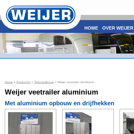
HOME
OVER WEIJER
Home
»
Producten
»
Speciaalbouw
» Weijer veetrailer aluminium
Weijer veetrailer aluminium
Met aluminium opbouw en drijfhekken