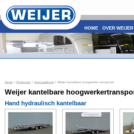
HOME
OVER WEIJER
Home
»
Producten
»
Speciaalbouw
» Weijer kantelbare hoogwerker transporter
Weijer kantelbare hoogwerkertranspor
Hand hydraulisch kantelbaar