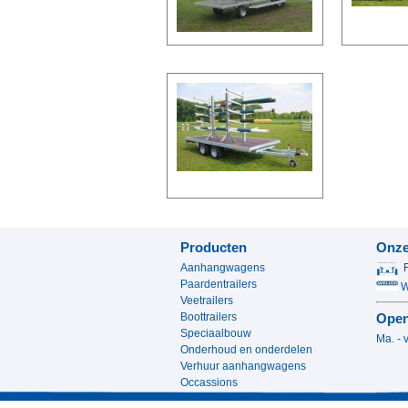
Producten
Onze
Aanhangwagens
Paardentrailers
We
Veetrailers
Boottrailers
Open
Speciaalbouw
Ma. - 
Onderhoud en onderdelen
13.0
Verhuur aanhangwagens
Occassions