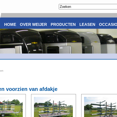
HOME
OVER WEIJER
PRODUCTEN
LEASEN
OCCASI
gen
n voorzien van afdakje