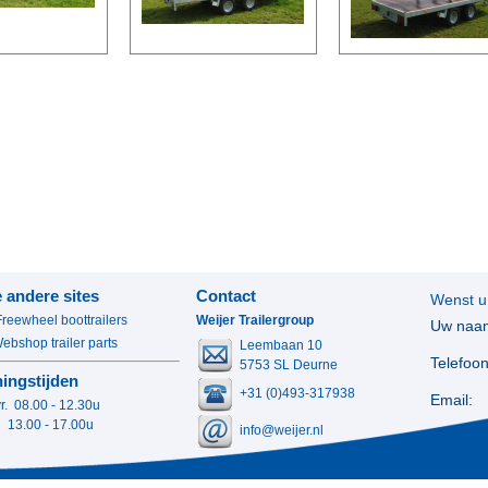
 andere sites
Contact
Wenst u
Freewheel boottrailers
Weijer Trailergroup
Uw naa
bshop trailer parts
Leembaan 10
Telefoon
5753 SL Deurne
ingstijden
+31 (0)493-317938
Email:
vr. 08.00 - 12.30u
0 - 17.00u
info@weijer.nl