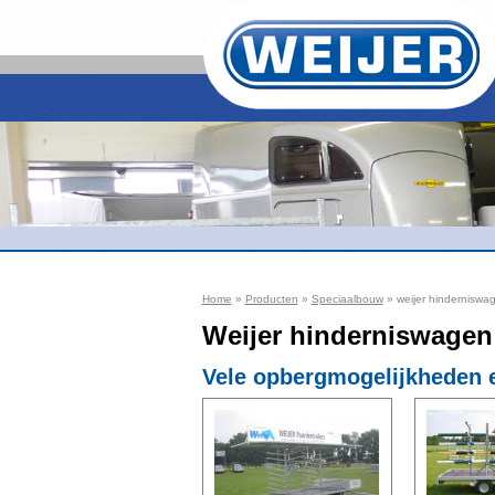
Home
»
Producten
»
Speciaalbouw
» weijer hinderniswa
Weijer hinderniswagen
Vele opbergmogelijkheden e