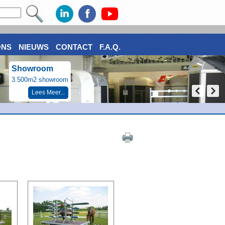
ONS
NIEUWS
CONTACT
F.A.Q.
Showroom
3.500m2 showroom
Lees Meer...