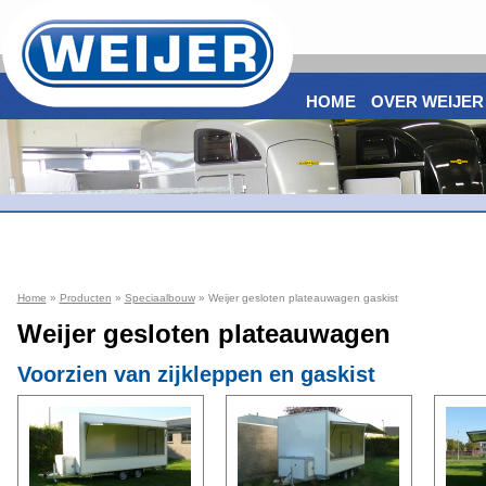
HOME
OVER WEIJER
Home
»
Producten
»
Speciaalbouw
» Weijer gesloten plateauwagen gaskist
Weijer gesloten plateauwagen
Voorzien van zijkleppen en gaskist