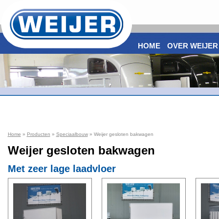
HOME
OVER WEIJER
Home
»
Producten
»
Speciaalbouw
» Weijer gesloten bakwagen
Weijer gesloten bakwagen
Met zeer lage laadvloer