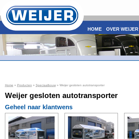
HOME
OVER WEIJER
Home
»
Producten
»
Speciaalbouw
» Weijer gesloten autotransporter
Weijer gesloten autotransporter
Geheel naar klantwens