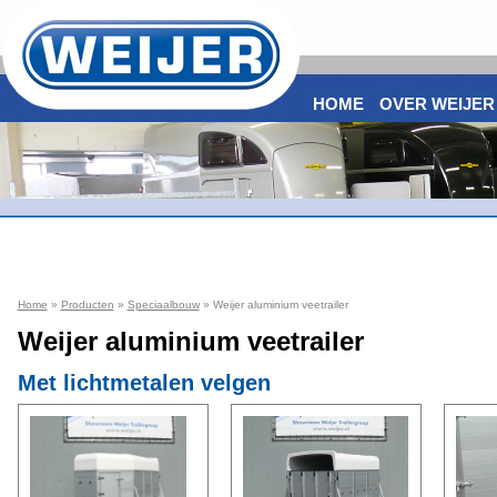
HOME
OVER WEIJER
Home
»
Producten
»
Speciaalbouw
» Weijer aluminium veetrailer
Weijer aluminium veetrailer
Met lichtmetalen velgen