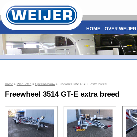
HOME
OVER WEIJER
Home
»
Producten
»
Speciaalbouw
» Freewheel 3514 GT-E extra breed
Freewheel 3514 GT-E extra breed