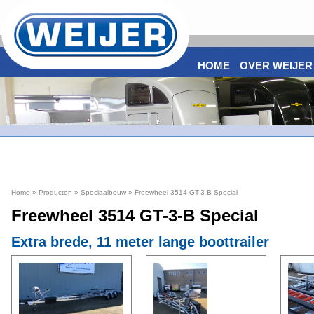
HOME
OVER WEIJER
Home
»
Producten
»
Speciaalbouw
» Freewheel 3514 GT-3-B Special
Freewheel 3514 GT-3-B Special
Extra brede, 11 meter lange boottrailer