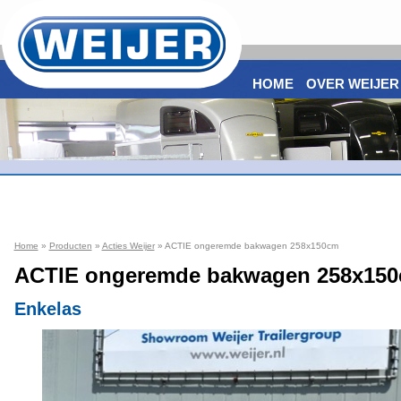
HOME
OVER WEIJER
Home
»
Producten
»
Acties Weijer
» ACTIE ongeremde bakwagen 258x150cm
ACTIE ongeremde bakwagen 258x15
Enkelas