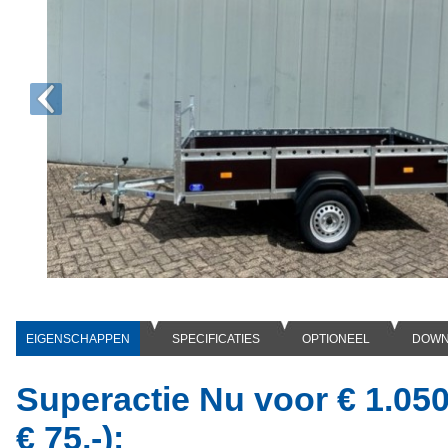
EIGENSCHAPPEN
SPECIFICATIES
OPTIONEEL
DOWN
Superactie Nu voor € 1.050,
€ 75,-):