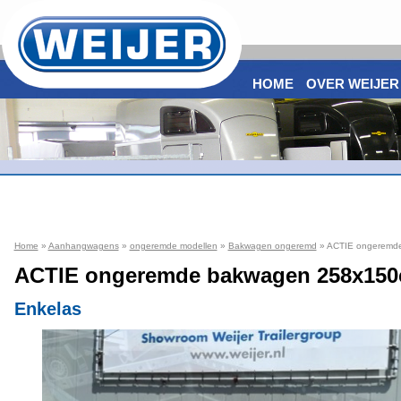
HOME
OVER WEIJER
Home
»
Aanhangwagens
»
ongeremde modellen
»
Bakwagen ongeremd
» ACTIE ongeremd
ACTIE ongeremde bakwagen 258x15
Enkelas