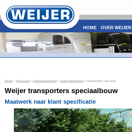
HOME
OVER WEIJER
Home
»
Producten
»
Aanhangwagens
»
multi transporters
» transporters speciaal
Weijer transporters speciaalbouw
Maatwerk naar klant specificatie