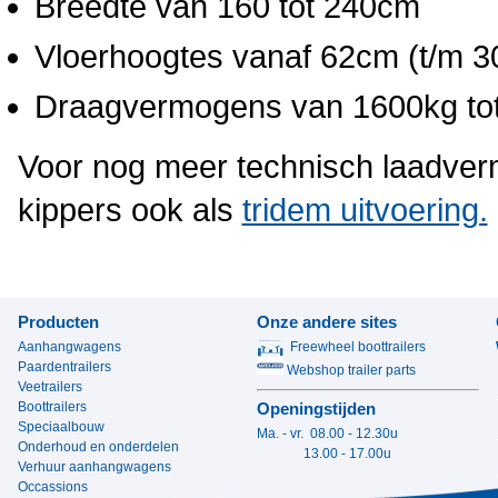
Breedte van 160 tot 240cm
Vloerhoogtes vanaf 62cm (t/m 3
Draagvermogens van 1600kg tot
Voor nog meer technisch laadverm
kippers ook als
tridem uitvoering.
Producten
Onze andere sites
Aanhangwagens
Freewheel boottrailers
Paardentrailers
Webshop trailer parts
Veetrailers
Boottrailers
Openingstijden
Speciaalbouw
Ma. - vr. 08.00 - 12.30u
Onderhoud en onderdelen
13.00 - 17.00u
Verhuur aanhangwagens
Occassions