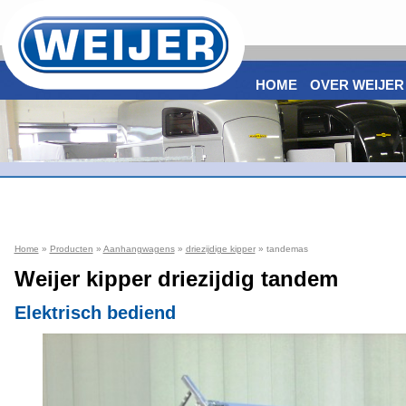
HOME
OVER WEIJER
Home
»
Producten
»
Aanhangwagens
»
driezijdige kipper
» tandemas
Weijer kipper driezijdig tandem
Elektrisch bediend