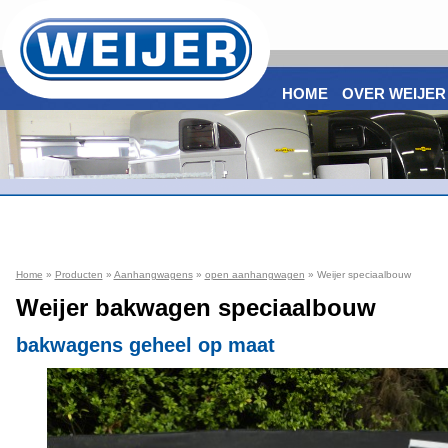
HOME
OVER WEIJER
Home
»
Producten
»
Aanhangwagens
»
open aanhangwagen
» Weijer speciaalbouw
Weijer bakwagen speciaalbouw
bakwagens geheel op maat