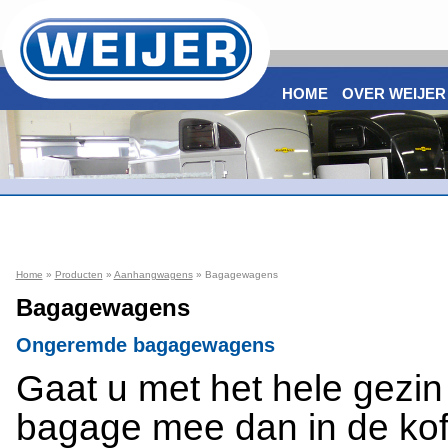
HOME
OVER WEIJER
Home
»
Producten
»
Aanhangwagens
» Bagagewagens
Bagagewagens
Ongeremde bagagewagens
Gaat u met het hele gezin
bagage mee dan in de kof