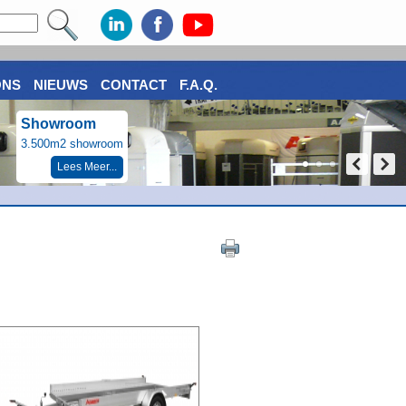
ONS
NIEUWS
CONTACT
F.A.Q.
Showroom
3.500m2 showroom
Lees Meer...