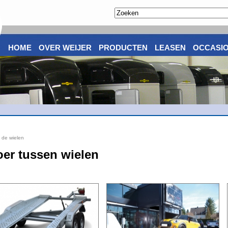
HOME
OVER WEIJER
PRODUCTEN
LEASEN
OCCASI
 de wielen
oer tussen wielen