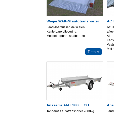
Weijer WAK-M autotransporter
ACT
Laadvloer tussen de wielen.
ACTIE
Kantelbare uitvoering.
aflev
Met beloopbare spatborden.
Afm.
Kante
Vastz
Met h
Details
Anssems AMT 2000 ECO
Ans
Tandemas autotransporter 2000kg.
Tand