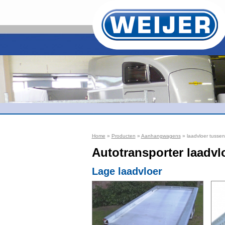
Home
»
Producten
»
Aanhangwagens
» laadvloer tussen
Autotransporter laadvl
Lage laadvloer