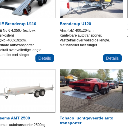
IE Brenderup U110
Brenderup U120
 Nu € 4.350,- (ex. btw,
Afm. (lxb) 400x204cm.
erkosten)
Kantelbare autotransporter.
 (lxb) 400x192cm.
Vastzetrail over volledige lengte.
lbare autotransporter.
Met handlier met slinger.
etrail over volledige lengte.
andlier met slinger.
Details
Details
sems AMT 2500
Tohaco luchtgeveerde auto
transporter
emas autotransporter 2500kg.