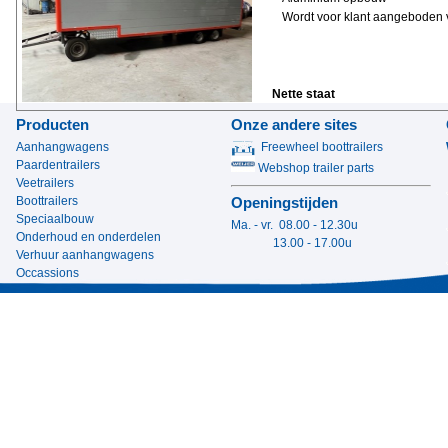
Wordt voor klant aangeboden v
Nette staat
Producten
Onze andere sites
Aanhangwagens
Freewheel boottrailers
Paardentrailers
Webshop trailer parts
Veetrailers
Boottrailers
Openingstijden
Speciaalbouw
Ma. - vr. 08.00 - 12.30u
Onderhoud en onderdelen
13.00 - 17.00u
Verhuur aanhangwagens
Occassions