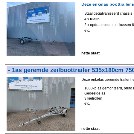
Deze enkelas boottrailer i
Staal gegalvaniseerd chassis
4 x Kielrol
2 x opdraaisteun met kussen
etc.
nette staat
- 1as geremde zeilboottrailer 535x180cm 75
Deze enkelas geremde trailer he
1000kg as gemonteerd, bruto
Gedeelde as
3 kielrollen
etc.
nette staat