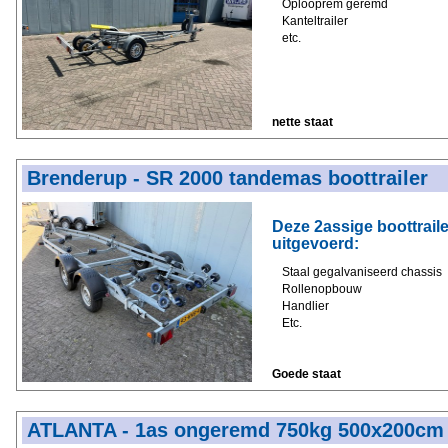
Oplooprem geremd
Kanteltrailer
etc.
nette staat
Brenderup - SR 2000 tandemas boottrailer
Deze 2assige
boottraile
uitgevoerd:
Staal gegalvaniseerd chassis
Rollenopbouw
Handlier
Etc.
Goede staat
ATLANTA - 1as ongeremd 750kg 500x200cm