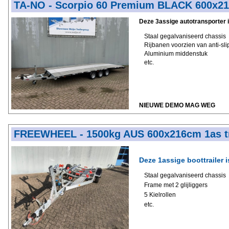
TA-NO - Scorpio 60 Premium BLACK 600x2
Deze 3assige autotransporter i
Staal gegalvaniseerd chassis
Rijbanen voorzien van anti-sli
Aluminium middenstuk
etc.
NIEUWE DEMO MAG WEG
FREEWHEEL - 1500kg AUS 600x216cm 1as tr
Deze 1assige boottrailer i
Staal gegalvaniseerd chassis
Frame met 2 glijliggers
5 Kielrollen
etc.